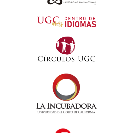
Frutas y Verduras Ziracua, Empanaditas Castillo, GYM Mak Muay,
Cabo by Sea, Valenzuela Kitchen Clean, Carpintería Pedro Navarro,
Purificadora y Lavandería Grupo La Noria, Despacho Contable y
Fiscal "Cardona", Dulcería La Coneja. ¡Felicidades a los alumnos
organizadores por este evento exitoso que refuerza la formación
académica y profesional en el campo de la nutrición!