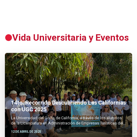
Vida Universitaria y Eventos
14to. Recorrido Descubriendo Las Californias
con UGC 2025
La Universidad del Golfo de California, a través de los alumnos
de la Licenciatura en Administración de Empresas Turísticas del
5to cuatrimestre, llevó a cabo el pasado 12 de abril el 14º
12 DE ABRIL DE 2025
Recorrido Descubriendo las Californias con UGC 2025, bajo el